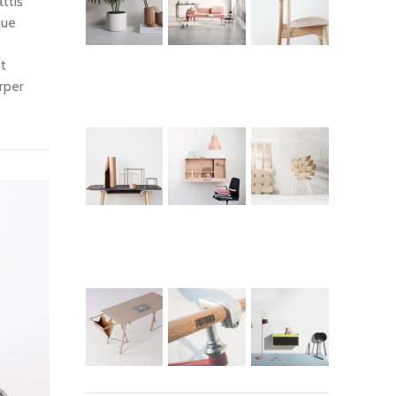
ttis
que
nt
rper