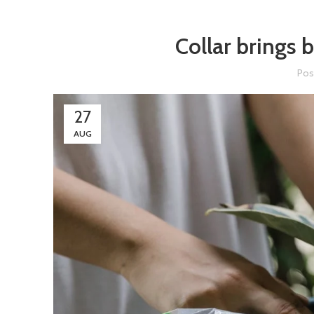
Collar brings 
Pos
27
AUG