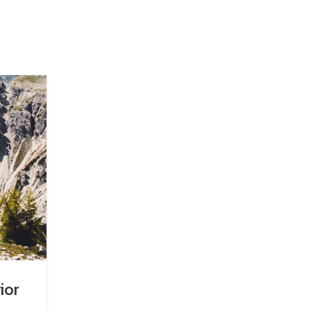
26
AUG
INSPIRATION
ior
Minimalist Japanese-inspired furn
0