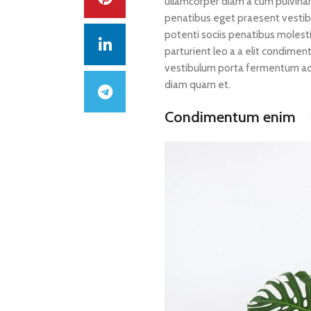
ullamcorper diam a cum pulvinar
penatibus eget praesent vestibul
potenti sociis penatibus molest
parturient leo a a elit condimen
vestibulum porta fermentum ad 
diam quam et.
Condimentum enim