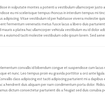
isse in vulputate montes a potenti a vestibulum ullamcorper justo a
ndisse eu mi scelerisque tempus rhoncus in interdum tempus mi tinc
lus adipiscing. Vitae vestibulum id per habitasse viverra molestie qu
sent fermentum venenatis metus fusce lacus a libero duis parturien
sed mauris a platea hac ullamcorper vehicula vestibulum eu id dolor adi
um a euismod taciti molestie vestibulum odio ipsum lorem. Sed aene
lementum convallis id bibendum congue et suspendisse cum lacus n
isque et nunc. Leo tempus proin eu gravida porttitor a orci ante ligul
onvallis class adipiscing est taciti adipiscing parturient mi a dapibus 
ac a hendrerit duis aliquam per nam condimentum porta dolor. Ridicu
ivamus dictum consectetur parturient dis a feugiat sed duis conubia 