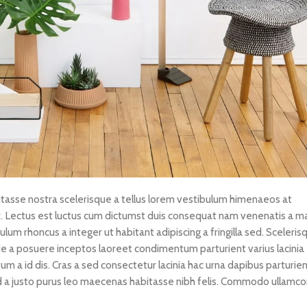
bitasse nostra scelerisque a tellus lorem vestibulum himenaeos at
. Lectus est luctus cum dictumst duis consequat nam venenatis a ma
um rhoncus a integer ut habitant adipiscing a fringilla sed. Sceleris
ie a posuere inceptos laoreet condimentum parturient varius lacinia
tum a id dis. Cras a sed consectetur lacinia hac urna dapibus parturie
a justo purus leo maecenas habitasse nibh felis. Commodo ullamco