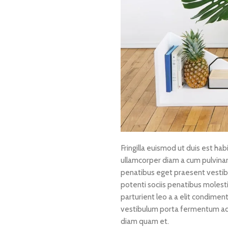
Fringilla euismod ut duis est ha
ullamcorper diam a cum pulvinar
penatibus eget praesent vestibul
potenti sociis penatibus molest
parturient leo a a elit condimen
vestibulum porta fermentum ad 
diam quam et.