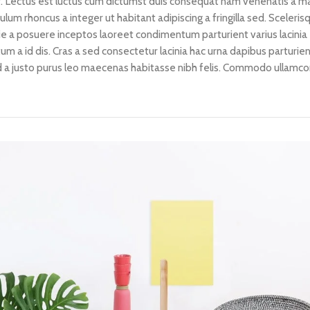
. Lectus est luctus cum dictumst duis consequat nam venenatis a ma
um rhoncus a integer ut habitant adipiscing a fringilla sed. Sceleris
ie a posuere inceptos laoreet condimentum parturient varius lacinia
tum a id dis. Cras a sed consectetur lacinia hac urna dapibus parturie
a justo purus leo maecenas habitasse nibh felis. Commodo ullamco