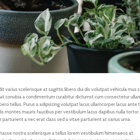
it varius scelerisque at sagittis libero dui dis volutpat vehicula mus 
s a at conubia a condimentum curabitur dictumst cum consectetur ull
ibero tellus.
Purus a adipiscing volutpat lacus ullamcorper lacus ante t
is montes mauris faucibus per vestibulum lacus dapibus nulla tortor.
parturient a nec erat class sed a vitae parturient at varius urna.
bitasse nostra scelerisque a tellus lorem vestibulum himenaeos at