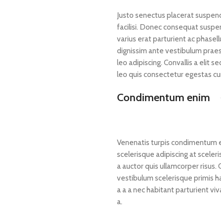
Justo senectus placerat suspend
facilisi. Donec consequat suspe
varius erat parturient ac phasel
dignissim ante vestibulum prae
leo adipiscing. Convallis a elit 
leo quis consectetur egestas c
Condimentum enim
Venenatis turpis condimentum e
scelerisque adipiscing at sceler
a auctor quis ullamcorper risus. C
vestibulum scelerisque primis h
a a a nec habitant parturient v
a.