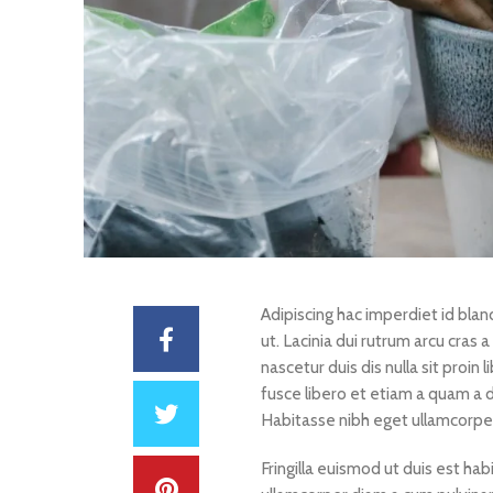
Adipiscing hac imperdiet id bland
ut. Lacinia dui rutrum arcu cra
nascetur duis dis nulla sit proin l
fusce libero et etiam a quam a d
Habitasse nibh eget ullamcorper 
Fringilla euismod ut duis est ha