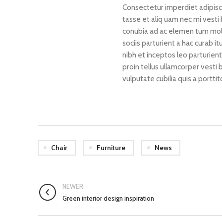
Consectetur imperdiet adipisci
tasse et aliq uam nec mi vesti 
conubia ad ac elemen tum moles
sociis parturient a hac curab 
nibh et inceptos leo parturien
proin tellus ullamcorper vesti
vulputate cubilia quis a porttit
Chair
Furniture
News
NEWER
Green interior design inspiration