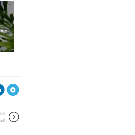
enue
e,
5
DER
elf