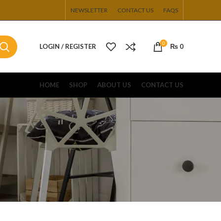
NEWSLETTER
CONTACT US
FAQS
0
LOGIN / REGISTER
₨
0
HOME
SHOP
ABOUT US
CONTACT US