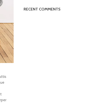
RECENT COMMENTS
ttis
que
nt
rper