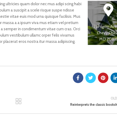
ng ultricies quam dolor nec mus adipi scing habi
bulum a suscipit a scele risque suspe ndisse
tie vitae euis mod urna quisque facilisis. Mus
itur massa a a ipsum viva mus etiam vel pretium
71 Pilgrim Av
t a semper in condimentum vitae cum cras. Orci
Chevy Chas
 bulum vestibulum ullamc orper felis vivamus
MD 2081
or placerat eros nostra itur massa adipiscing.
OL
Reinterprets the classic booksh