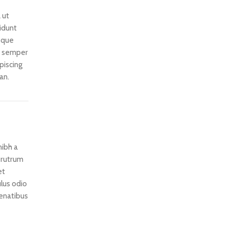
 ut
idunt
isque
t semper
piscing
an.
ibh a
a rutrum
et
lus odio
penatibus