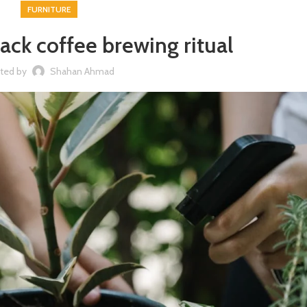
FURNITURE
back coffee brewing ritual
ted by
Shahan Ahmad